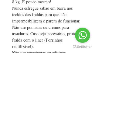
8 kg. É pouco mesmo!
Nunca esfregue sabão em barra nos 
tecidos das fraldas para que não 
impermeabilizem e parem de funcionar.
Não use pomadas ou cremes para 
assaduras. Caso seja necessário, proteja a 
fralda com o liner (Forrinhos 
reutilizável).
Não use amaciantes ou aditivos.
Pendure para secar com a parte branca da 
fralda voltada para o sol ou próximo a 
uma janela bem iluminada.
O sol ou claridade intensa, deixa o tecido 
da fralda branquinho novamente!
Você pode usar a secadora se quiser, mas 
não esqueça que para secar a capa a 
temperatura deve ser fria. 
Não passe a ferro. As fraldas não 
precisam e nem podem ser passadas a 
ferro, pois danificam os tecidos