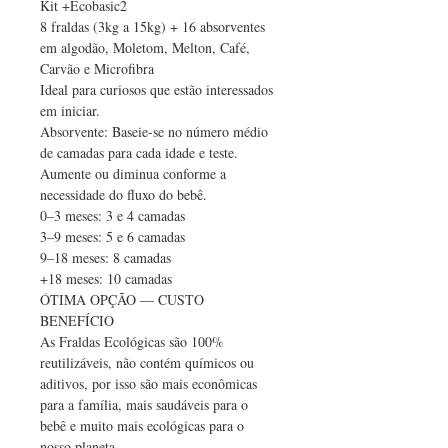
Kit +Ecobasic2
8 fraldas (3kg a 15kg) + 16 absorventes 
em algodão, Moletom, Melton, Café, 
Carvão e Microfibra 
Ideal para curiosos que estão interessados 
em iniciar.
Absorvente: Baseie-se no número médio 
de camadas para cada idade e teste. 
Aumente ou diminua conforme a 
necessidade do fluxo do bebê.
0–3 meses: 3 e 4 camadas
3–9 meses: 5 e 6 camadas
9–18 meses: 8 camadas
+18 meses: 10 camadas
ÓTIMA OPÇÃO — CUSTO 
BENEFÍCIO
As Fraldas Ecológicas são 100% 
reutilizáveis, não contém químicos ou 
aditivos, por isso são mais econômicas 
para a família, mais saudáveis para o 
bebê e muito mais ecológicas para o 
nosso planeta. 