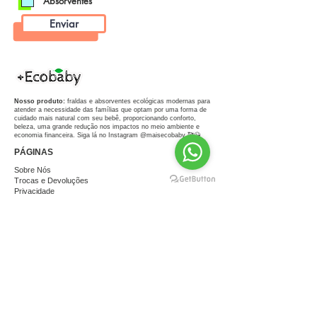
Absorventes
Enviar
Nosso produto:
fraldas e absorventes ecológicas modernas para
atender a necessidade das famílias que optam por uma forma de
cuidado mais natural com seu bebê, proporcionando conforto,
beleza, uma grande redução nos impactos no meio ambiente e
economia financeira. Siga lá no Instagram @maisecobaby 🥰😘
PÁGINAS
Sobre Nós
Trocas e Devoluções
Privacidade
Contato
FORMAS DE PAGAMENTO
FRALDAS EM DESTAQUE