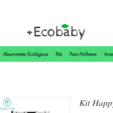
Absorventes Ecológicos
Kits
Para Mulheres
Aces
Kit Happy