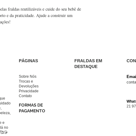
las fraldas reutilizáveis e cuide do seu bebê de 
rto e da praticidade. Ajude a construir um 
rações!
PÁGINAS
FRALDAS EM
CON
DESTAQUE
Sobre Nós
Emai
Trocas e
cont
Devoluções
Privacidade
Contato
que
What
uidado
FORMAS DE
21 9
,
PAGAMENTO
beleza,
e e
lá no
🥰😘