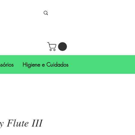
sórios
Higiene e Cuidados
 Flute III