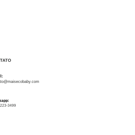
TATO
l:
ato@maisecobaby.com
sapp:
7223-3499